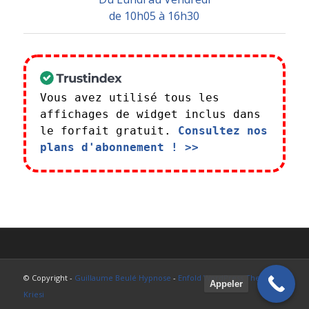
de 10h05 à 16h30
Vous avez utilisé tous les
affichages de widget inclus dans
le forfait gratuit.
Consultez nos
plans d'abonnement ! >>
© Copyright -
Guillaume Beulé Hypnose
-
Enfold WordPress Theme by
Appeler
Kriesi