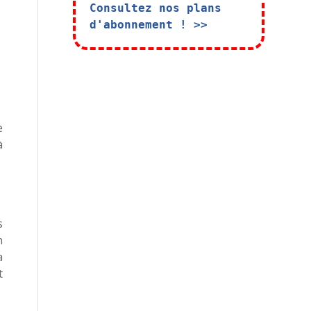
Consultez nos plans
d'abonnement ! >>
e
à
s
n
a
t